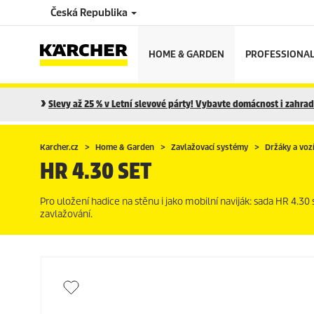
Česká Republika
HOME & GARDEN
PROFESSIONA
Slevy až 25 % v Letní slevové párty! Vybavte domácnost i zahradu
Karcher.cz
Home & Garden
Zavlažovací systémy
Držáky a voz
HR 4.30 SET
Pro uložení hadice na stěnu i jako mobilní naviják: sada HR 4.30
zavlažování.