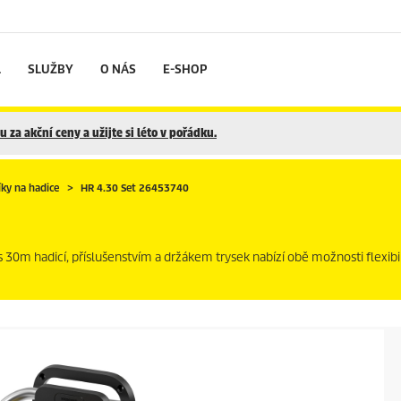
L
SLUŽBY
O NÁS
E-SHOP
 za akční ceny a užijte si léto v pořádku.
íky na hadice
HR 4.30 Set 26453740
 s 30m hadicí, příslušenstvím a držákem trysek nabízí obě možnosti flexibi