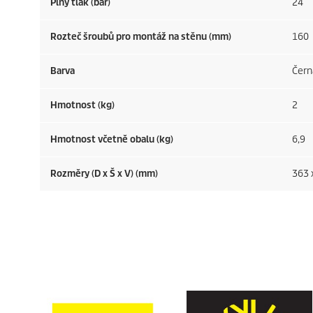
Plný tlak (bar)
24
Rozteč šroubů pro montáž na stěnu (mm)
160
Barva
Čern
Hmotnost (kg)
2
Hmotnost včetně obalu (kg)
6,9
Rozměry (D x Š x V) (mm)
363 