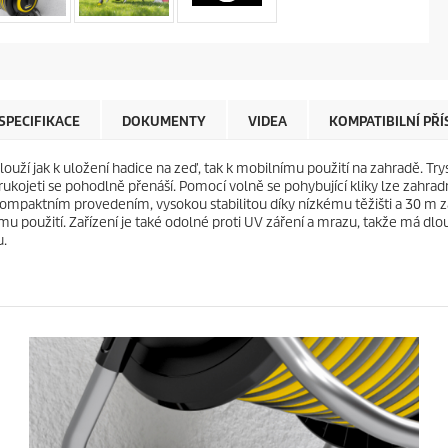
SPECIFIKACE
DOKUMENTY
VIDEA
KOMPATIBILNÍ PŘ
slouží jak k uložení hadice na zeď, tak k mobilnímu použití na zahradě. Try
kojeti se pohodlně přenáší. Pomocí volně se pohybující kliky lze zahradn
mpaktním provedením, vysokou stabilitou díky nízkému těžišti a 30 m z
u použití. Zařízení je také odolné proti UV záření a mrazu, takže má dlo
u.