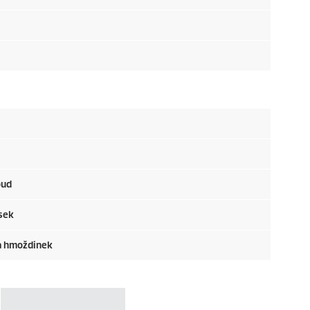
oud
rsek
 a hmoždinek