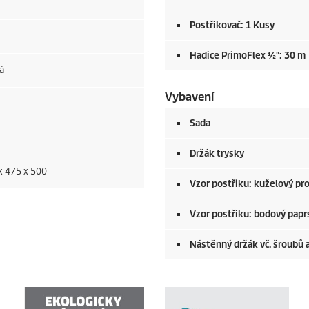
Postřikovač: 1 Kusy
Hadice
PrimoFlex
½": 30 m
á
Vybavení
Sada
Držák trysky
x 475 x 500
Vzor postřiku: kuželový pr
Vzor postřiku: bodový pap
Nástěnný držák vč. šroubů