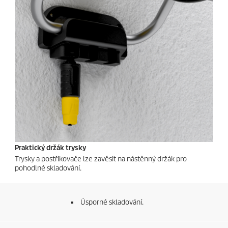
Praktický držák trysky
Trysky a postřikovače lze zavěsit na nástěnný držák pro
pohodlné skladování.
Úsporné skladování.