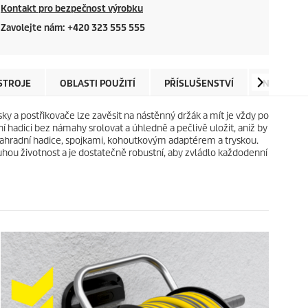
Kontakt pro bezpečnost výrobku
Zavolejte nám: +420 323 555 555
ÍSTROJE
OBLASTI POUŽITÍ
PŘÍSLUŠENSTVÍ
NÁHRADNÍ
sky a postřikovače lze zavěsit na nástěnný držák a mít je vždy po
í hadici bez námahy srolovat a úhledně a pečlivě uložit, aniž by
ahradní hadice, spojkami, kohoutkovým adaptérem a tryskou.
uhou životnost a je dostatečně robustní, aby zvládlo každodenní