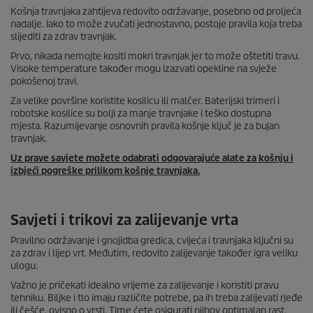
Košnja travnjaka zahtijeva redovito održavanje, posebno od proljeća
nadalje. Iako to može zvučati jednostavno, postoje pravila koja treba
slijediti za zdrav travnjak.
Prvo, nikada nemojte kositi mokri travnjak jer to može oštetiti travu.
Visoke temperature također mogu izazvati opekline na svježe
pokošenoj travi.
Za velike površine koristite kosilicu ili malčer. Baterijski trimeri i
robotske kosilice su bolji za manje travnjake i teško dostupna
mjesta. Razumijevanje osnovnih pravila košnje ključ je za bujan
travnjak.
Uz prave savjete možete odabrati odgovarajuće alate za košnju i
izbjeći pogreške prilikom košnje travnjaka.
Savjeti i trikovi za zalijevanje vrta
Pravilno održavanje i gnojidba gredica, cvijeća i travnjaka ključni su
za zdrav i lijep vrt. Međutim, redovito zalijevanje također igra veliku
ulogu.
Važno je pričekati idealno vrijeme za zalijevanje i koristiti pravu
tehniku. Biljke i tlo imaju različite potrebe, pa ih treba zalijevati rjeđe
ili češće, ovisno o vrsti. Time ćete osigurati njihov optimalan rast.