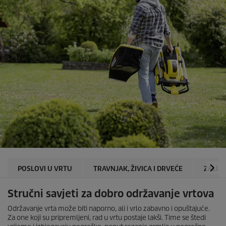
POSLOVI U VRTU
TRAVNJAK, ŽIVICA I DRVEĆE
ZALIJ
Stručni savjeti za dobro održavanje vrtova
Održavanje vrta može biti naporno, ali i vrlo zabavno i opuštajuće.
Za one koji su pripremljeni, rad u vrtu postaje lakši. Time se štedi