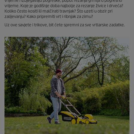
vrijeme i izbjegavaju pogreške, poput rezanja grmlja u pogrešno
vrijeme. Koje je godišnje doba najbolje za rezanje živice i drveća?
Koliko često kositi ili malčirati travnjak? Što uzeti u obzir pri
zalijevanju? Kako pripremiti vrt i ribnjak za zimu?
Uz ove savjete i trikove, bit ćete spremni za sve vrtlarske zadatke.