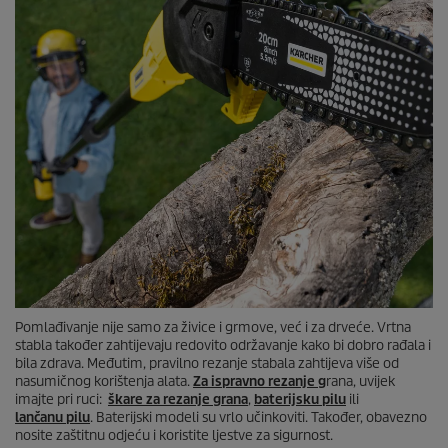
Pomlađivanje nije samo za živice i grmove, već i za drveće. Vrtna
stabla također zahtijevaju redovito održavanje kako bi dobro rađala i
bila zdrava. Međutim, pravilno rezanje stabala zahtijeva više od
nasumičnog korištenja alata.
Za ispravno rezanje g
rana, uvijek
imajte pri ruci:
škare za rezanje grana
,
baterijsku pilu
ili
lančanu
pilu
. Baterijski modeli su vrlo učinkoviti. Također, obavezno
nosite zaštitnu odjeću i koristite ljestve za sigurnost.