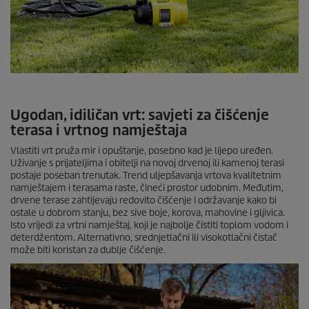
Ugodan, idiličan vrt: savjeti za čišćenje
terasa i vrtnog namještaja
Vlastiti vrt pruža mir i opuštanje, posebno kad je lijepo uređen.
Uživanje s prijateljima i obitelji na novoj drvenoj ili kamenoj terasi
postaje poseban trenutak. Trend uljepšavanja vrtova kvalitetnim
namještajem i terasama raste, čineći prostor udobnim. Međutim,
drvene terase zahtijevaju redovito čišćenje i održavanje kako bi
ostale u dobrom stanju, bez sive boje, korova, mahovine i gljivica.
Isto vrijedi za vrtni namještaj, koji je najbolje čistiti toplom vodom i
deterdžentom. Alternativno, srednjetlačni ili visokotlačni čistač
može biti koristan za dublje čišćenje.