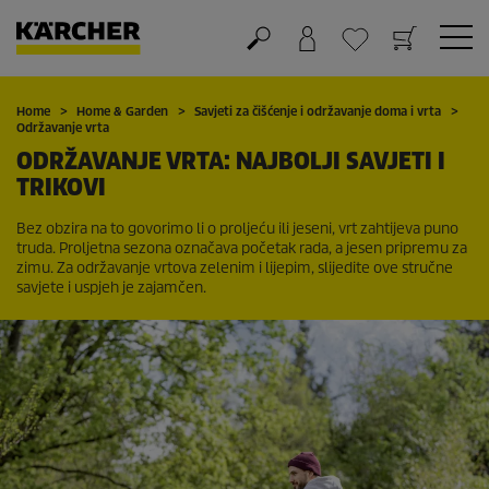
Košarica
Lista želja
Home
Home & Garden
Savjeti za čišćenje i održavanje doma i vrta
Održavanje vrta
ODRŽAVANJE VRTA: NAJBOLJI SAVJETI I
TRIKOVI
Bez obzira na to govorimo li o proljeću ili jeseni, vrt zahtijeva puno
truda. Proljetna sezona označava početak rada, a jesen pripremu za
zimu. Za održavanje vrtova zelenim i lijepim, slijedite ove stručne
savjete i uspjeh je zajamčen.