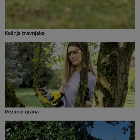
Košnja travnjaka
Rezanje grana