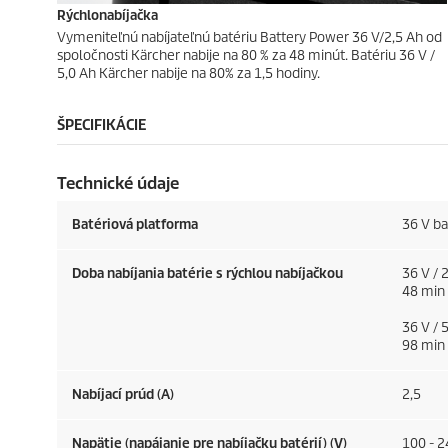
Rýchlonabíjačka
Vymeniteľnú nabíjateľnú batériu Battery Power 36 V/2,5 Ah od
spoločnosti Kärcher nabije na 80 % za 48 minút. Batériu 36 V /
5,0 Ah Kärcher nabije na 80% za 1,5 hodiny.
ŠPECIFIKÁCIE
Technické údaje
Batériová platforma
36 V ba
Doba nabíjania batérie s rýchlou nabíjačkou
36 V / 
48 min 
36 V / 
98 min 
Nabíjací prúd (A)
2,5
Napätie (napájanie pre nabíjačku batérií) (V)
100 - 2