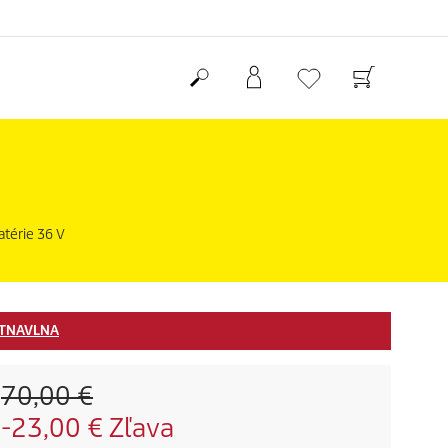
atérie 36 V
TNAVLNA
O
70,00 €
l
S
-23,00 € Zľava
d