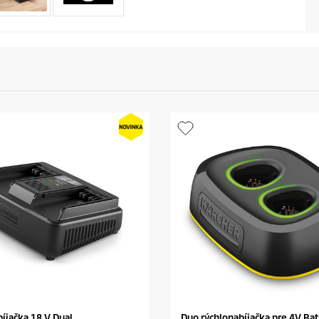
íjačka 18 V Dual
Duo rýchlonabíjačka pre 4V Ba