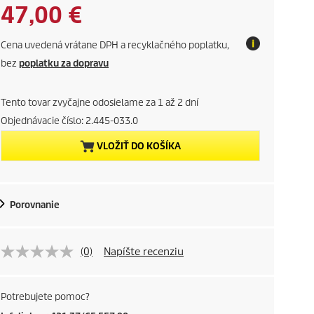
a
p
C
47,00 €
v
r
i
o
u
n
Cena uvedená vrátane DPH a recyklačného poplatku,
d
g
r
bez
poplatku za dopravu
u
c
r
t
Tento tovar zvyčajne odosielame za 1 až 2 dní
p
e
Objednávacie číslo:
2.445-033.0
r
i
VLOŽIŤ DO KOŠÍKA
n
c
e
t
Porovnanie
p
r
(0)
Napíšte recenziu
o
d
Potrebujete pomoc?