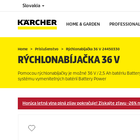
Slovakia
HOME & GARDEN
PROFESSIONA
Home
Príslušenstvo
Rýchlonabíjačka 36 V 24450330
RÝCHLONABÍJAČKA 36 V
Pomocou rýchlonabíjačky je možné 36 V / 2,5 Ah batériu Battery 
systému vymeniteľných batérií Battery Power
Horúca letná vlna plná zliav pokračuje! Získajte zľavu -2