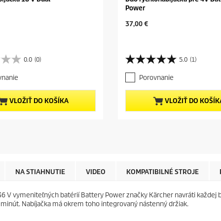
Power
C
37,00 €
u
r
r
e
0.0
(0)
5.0
(1)
5
n
.
t
vnanie
Porovnanie
0
p
z
r
5
VLOŽIŤ DO KOŠÍKA
VLOŽIŤ DO KOŠÍK
o
h
d
v
u
i
c
e
t
z
p
d
r
i
i
č
NA STIAHNUTIE
VIDEO
KOMPATIBILNÉ STROJE
c
i
e
e
 V vymeniteľných batérií Battery Power značky Kärcher navráti každej ba
k
5 minút. Nabíjačka má okrem toho integrovaný nástenný držiak.
.
1