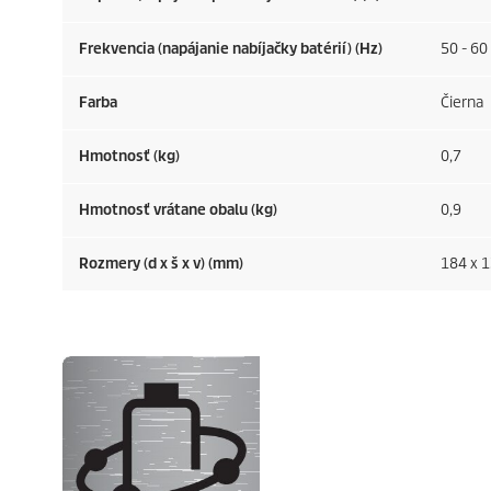
Frekvencia (napájanie nabíjačky batérií) (
Hz
)
50 - 60
Farba
Čierna
Hmotnosť (kg)
0,7
Hmotnosť vrátane obalu (kg)
0,9
Rozmery (d x š x v) (mm)
184 x 1