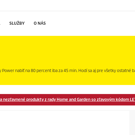
L
SLUŽBY
O NÁS
Power nabiť na 80 percent iba za 45 min. Hodí sa aj pre všetky ostatné b
6% na nezľavnené produkty z rady Home and Garden so zľavovým kódom
LE