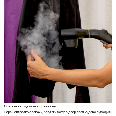
Освіження одягу між праннями
Пара нейтралізує запахи, завдяки чому відпарювач чудово підходить