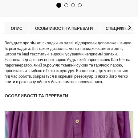
о
u
к
c
.
t
3
p
в
r
ОПИС
ОСОБЛИВОСТІ ТА ПЕРЕВАГИ
СПЕЦИФІКАЦІЇ
і
i
д
c
г
Забудьте про зім'яті складки на одязі: відпарювач допоможе швидко
e
у
їх розгладити. Він також дозволяє легко і швидко освіжити одяг,
к
штори та інші текстильні вироби, усуваючи неприємні запахи.
у
Насадка-відпарювач перетворює будь-який пароочисник Kärcher на
парогенератор, який обробляє тканини сухою та гарячою парою,
проникаючи глибоко в їхню структуру. Конденсат, що утворюється
під час роботи, збирається в окремий резервуар, з якого його легко
злити в раковину або ж у бачок самого пароочисника.
ОСОБЛИВОСТІ ТА ПЕРЕВАГИ