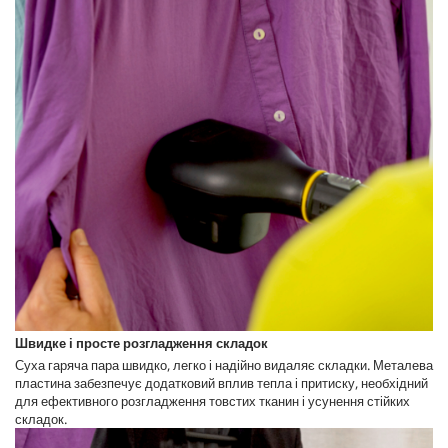
Швидке і просте розгладження складок
Суха гаряча пара швидко, легко і надійно видаляє складки. Металева
пластина забезпечує додатковий вплив тепла і притиску, необхідний
для ефективного розгладження товстих тканин і усунення стійких
складок.