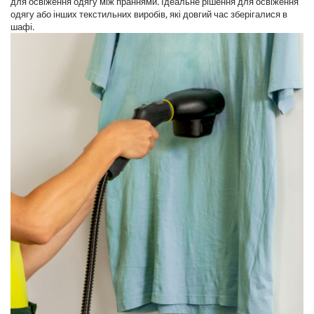
для освіження одягу між праннями. Ідеальне рішення для освіження
одягу або інших текстильних виробів, які довгий час зберігалися в
шафі.