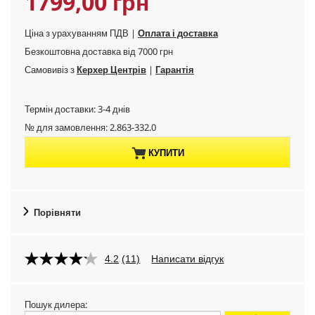
C
1799,00 грн
v
r
i
o
u
n
Ціна з урахуванням ПДВ |
Оплата і доставка
d
g
u
Безкоштовна доставка від 7000 грн
r
c
Самовивіз з
Керхер Центрів
|
Гарантія
t
r
p
Термін доставки: 3-4 днів
r
e
№ для замовлення:
2.863-332.0
i
n
c
КУПИТИ
e
t
p
Порівняти
r
4.2
(11)
Написати відгук
o
d
Пошук дилера: