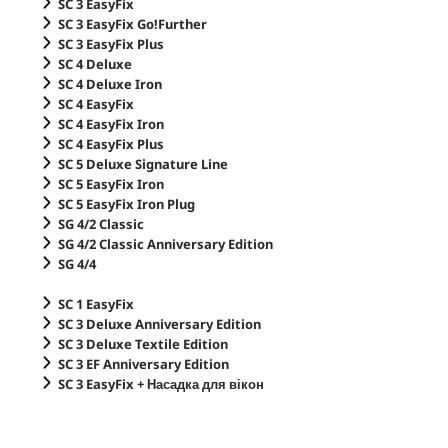
SC 3
EasyFix
SC 3
EasyFix
Go!Further
SC 3
EasyFix
Plus
SC 4 Deluxe
SC 4 Deluxe Iron
SC 4
EasyFix
SC 4
EasyFix
Iron
SC 4
EasyFix
Plus
SC 5 Deluxe Signature Line
SC 5
EasyFix
Iron
SC 5
EasyFix
Iron Plug
SG 4/2 Classic
SG 4/2 Classic Anniversary Edition
SG 4/4
SC 1
EasyFix
SC 3 Deluxe Anniversary Edition
SC 3 Deluxe Textile Edition
SC 3 EF Anniversary Edition
SC 3
EasyFix
+ Насадка для вікон