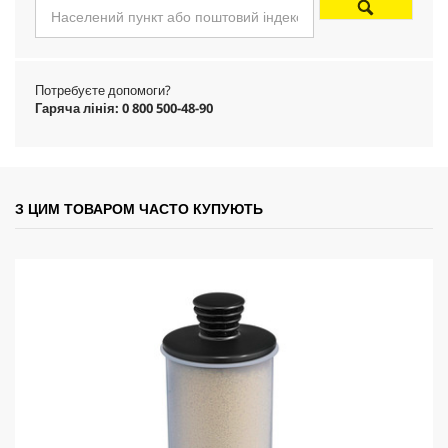
u
c
Потребуєте допомоги?
t
Гаряча лінія: 0 800 500-48-90
p
r
З ЦИМ ТОВАРОМ ЧАСТО КУПУЮТЬ
i
c
e