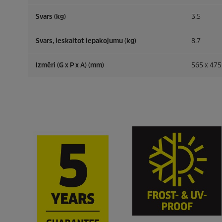
Svars (kg)
3.5
Svars, ieskaitot iepakojumu (kg)
8.7
Izmēri (G x P x A) (mm)
565 x 475