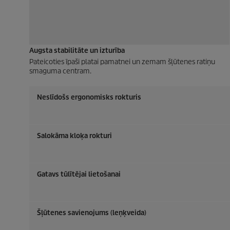
Augsta stabilitāte un izturība
Pateicoties īpaši platai pamatnei un zemam šļūtenes ratiņu
smaguma centram.
Neslīdošs ergonomisks rokturis
Salokāma kloķa rokturi
Gatavs tūlītējai lietošanai
Šļūtenes savienojums (leņķveida)