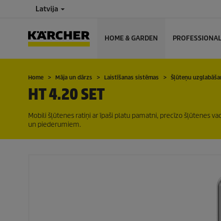
Latvija
HOME & GARDEN
PROFESSIONA
Home
Māja un dārzs
Laistīšanas sistēmas
Šļūteņu uzglabāša
HT 4.20 SET
Mobili šļūtenes ratiņi ar īpaši platu pamatni, precīzo šļūtenes va
un piederumiem.