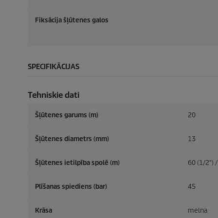
Fiksācija šļūtenes galos
SPECIFIKĀCIJAS
Tehniskie dati
Šļūtenes garums (m)
20
Šļūtenes diametrs (mm)
13
Šļūtenes ietilpība spolē (m)
60 (1/2") /
Plīšanas spiediens (bar)
45
Krāsa
melna