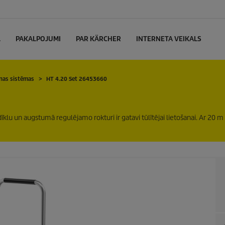
L
PAKALPOJUMI
PAR KÄRCHER
INTERNETA VEIKALS
nas sistēmas
HT 4.20 Set 26453660
dīklu un augstumā regulējamo rokturi ir gatavi tūlītējai lietošanai. Ar 20 m