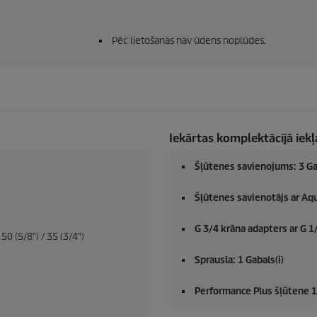
Pēc lietošanas nav ūdens noplūdes.
Iekārtas komplektācijā iekļ
Šļūtenes savienojums: 3 Ga
Šļūtenes savienotājs ar Aqu
G 3/4 krāna adapters ar G 1
 50 (5/8") / 35 (3/4")
Sprausla: 1 Gabals(i)
Performance Plus šļūtene 1