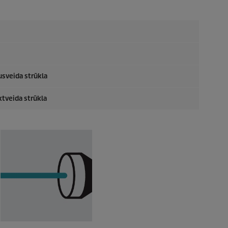
sveida strūkla
tveida strūkla