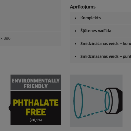
Aprīkojums
Komplekts
Šļūtenes vadīkla
 x 896
Smidzināšanas veids – konu
Smidzināšanas veids – punk