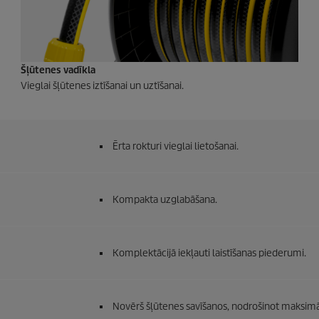
Šļūtenes vadīkla
Vieglai šļūtenes iztīšanai un uztīšanai.
Ērta rokturi vieglai lietošanai.
Kompakta uzglabāšana.
Komplektācijā iekļauti laistīšanas piederumi.
Novērš šļūtenes savīšanos, nodrošinot maksim