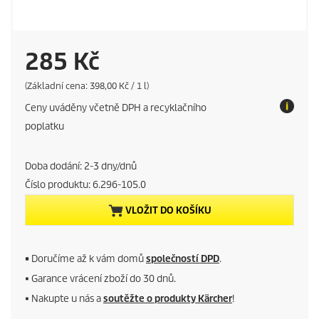
C
285 Kč
u
P
(Základní cena: 398,00 Kč / 1 l)
r
Ceny uváděny včetně DPH a recyklačního
i
r
c
poplatku
e
r
p
e
Doba dodání: 2-3 dny/dnů
e
r
u
Číslo produktu:
6.296-105.0
n
n
i
VLOŽIT DO KOŠÍKU
t
t
p
■
Doručíme až k vám domů
společností DPD
.
■ Garance vrácení zboží do 30 dnů.
r
■ Nakupte u nás a
soutěžte o produkty Kärcher
!