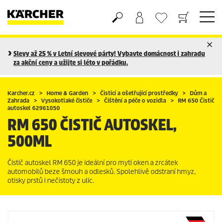
Nákupní košík
Seznam oblíbených produktů
Slevy až 25 % v Letní slevové párty! Vybavte domácnost i zahradu
za akční ceny a užijte si léto v pořádku.
Karcher.cz
Home & Garden
Čisticí a ošetřující prostředky
Dům a
Zahrada
Vysokotlaké čističe
Čištění a péče o vozidla
RM 650 Čistič
autoskel 62961050
RM 650 ČISTIČ AUTOSKEL,
500ML
Čistič autoskel RM 650 je ideální pro mytí oken a zrcátek
automobilů beze šmouh a odlesků. Spolehlivě odstraní hmyz,
otisky prstů i nečistoty z ulic.