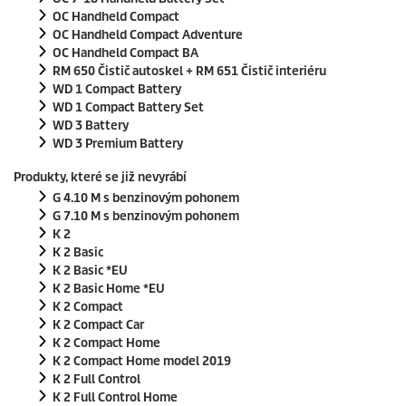
OC Handheld Compact
OC Handheld Compact Adventure
OC Handheld Compact BA
RM 650 Čistič autoskel + RM 651 Čistič interiéru
WD 1 Compact Battery
WD 1 Compact Battery Set
WD 3 Battery
WD 3 Premium Battery
Produkty, které se již nevyrábí
G 4.10 M s benzinovým pohonem
G 7.10 M s benzinovým pohonem
K 2
K 2 Basic
K 2 Basic *EU
K 2 Basic Home *EU
K 2 Compact
K 2 Compact Car
K 2 Compact Home
K 2 Compact Home model 2019
K 2 Full Control
K 2 Full Control Home