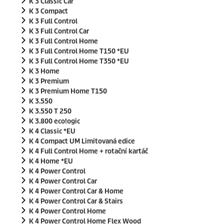
K 3 Classic Car
K 3 Compact
K 3 Full Control
K 3 Full Control Car
K 3 Full Control Home
K 3 Full Control Home T150 *EU
K 3 Full Control Home T350 *EU
K 3 Home
K 3 Premium
K 3 Premium Home T150
K 3.550
K 3.550 T 250
K 3.800
eco!ogic
K 4 Classic *EU
K 4 Compact UM Limitovaná edice
K 4 Full Control Home + rotační kartáč
K 4 Home *EU
K 4 Power Control
K 4 Power Control Car
K 4 Power Control Car & Home
K 4 Power Control Car & Stairs
K 4 Power Control Home
K 4 Power Control Home Flex Wood