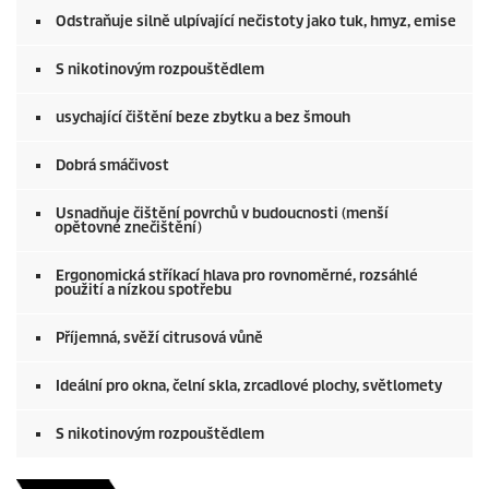
Odstraňuje silně ulpívající nečistoty jako tuk, hmyz, emise
S nikotinovým rozpouštědlem
usychající čištění beze zbytku a bez šmouh
Dobrá smáčivost
Usnadňuje čištění povrchů v budoucnosti (menší
opětovné znečištění)
Ergonomická stříkací hlava pro rovnoměrné, rozsáhlé
použití a nízkou spotřebu
Příjemná, svěží citrusová vůně
Ideální pro okna, čelní skla, zrcadlové plochy, světlomety
S nikotinovým rozpouštědlem