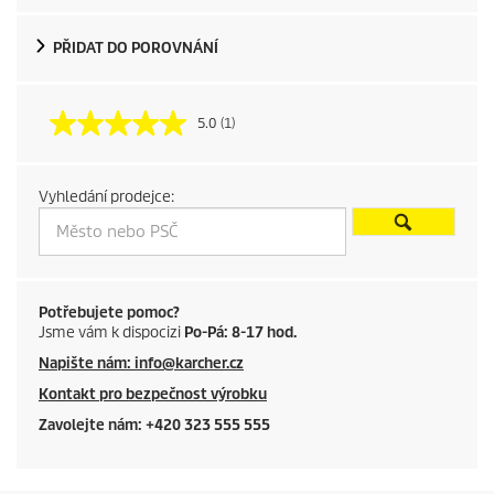
o
d
PŘIDAT DO POROVNÁNÍ
u
5.0
(1)
c
t
Vyhledání prodejce:
p
r
i
Potřebujete pomoc?
Jsme vám k dispocizi
Po-Pá: 8-17 hod.
c
Napište nám: info@karcher.cz
Kontakt pro bezpečnost výrobku
e
Zavolejte nám: +420 323 555 555