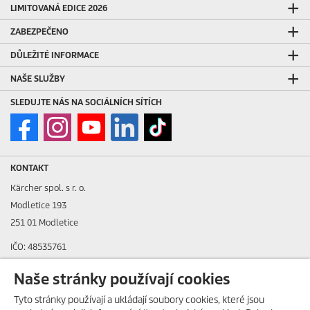
LIMITOVANÁ EDICE 2026
ZABEZPEČENO
DŮLEŽITÉ INFORMACE
NAŠE SLUŽBY
SLEDUJTE NÁS NA SOCIÁLNÍCH SÍTÍCH
KONTAKT
Kärcher spol. s r. o.
Modletice 193
251 01 Modletice
IČO: 48535761
DIČ: CZ48535761
Naše stránky používají cookies
ID datové schránky: ic4eqpk
Tyto stránky používají a ukládají soubory cookies, které jsou