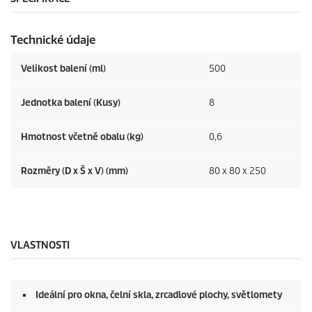
r
e
c
Technické údaje
e
n
z
Velikost balení (ml)
500
í
Jednotka balení (Kusy)
8
Hmotnost včetně obalu (kg)
0,6
Rozměry (D x Š x V) (mm)
80 x 80 x 250
VLASTNOSTI
Ideální pro okna, čelní skla, zrcadlové plochy, světlomety