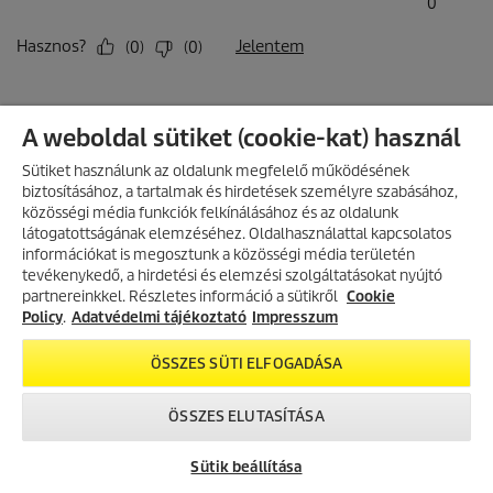
A weboldal sütiket (cookie-kat) használ
Sütiket használunk az oldalunk megfelelő működésének
biztosításához, a tartalmak és hirdetések személyre szabásához,
közösségi média funkciók felkínálásához és az oldalunk
látogatottságának elemzéséhez. Oldalhasználattal kapcsolatos
információkat is megosztunk a közösségi média területén
AKCIÓS TERMÉKEK
tevékenykedő, a hirdetési és elemzési szolgáltatásokat nyújtó
partnereinkkel. Részletes információ a sütikről
Fedezd fel folyamatosan frissülő
Cookie
akciós kínálatunkat, és találd meg
Policy
.
Adatvédelmi tájékoztató
Impresszum
a legjobb ajánlatokat.
ÖSSZES SÜTI ELFOGADÁSA
AKCIÓK MEGTEKINTÉSE
ÖSSZES ELUTASÍTÁSA
Sütik beállítása