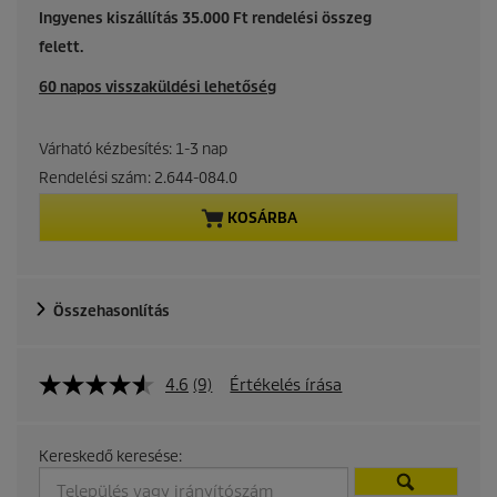
r
Ingyenes kiszállítás 35.000 Ft rendelési összeg
felett.
r
60 napos visszaküldési lehetőség
e
n
Várható kézbesítés: 1-3 nap
Rendelési szám:
2.644-084.0
t
KOSÁRBA
p
r
Összehasonlítás
o
d
4.6
(9)
Értékelés írása
u
Kereskedő keresése:
c