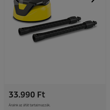
C
33.990 Ft
u
Áraink az áfát tartalmazzák.