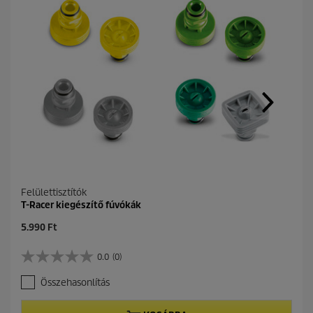
Felülettisztítók
T-Racer kiegészítő fúvókák
C
5.990 Ft
u
r
0.0
(0)
0
r
.
e
Összehasonlítás
0
n
a
t
z