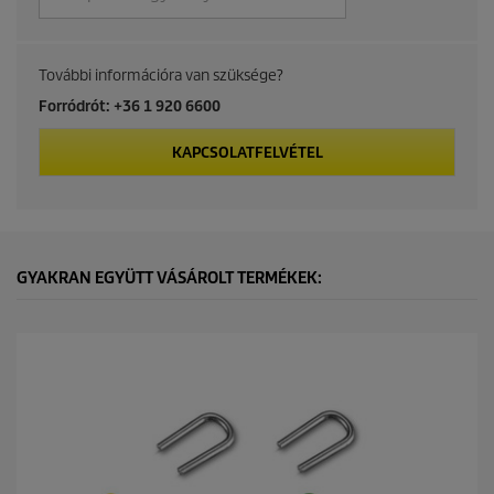
t
p
További információra van szüksége?
r
Forródrót: +36 1 920 6600
i
KAPCSOLATFELVÉTEL
c
e
GYAKRAN EGYÜTT VÁSÁROLT TERMÉKEK: