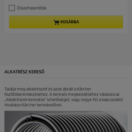
r
.
e
Összehasonlítás
0
n
a
t
z
p
KOSÁRBA
e
r
l
o
é
d
r
u
h
c
e
t
t
p
ő
r
5
i
ALKATRÉSZ KERESŐ
c
c
s
e
i
Találja meg alkatrészeit és azok ábráit a Kärcher
l
tisztítóberendezéséhez. A keresés megkezdéséhez válassza az
l
„Alkatrészek keresése” lehetőséget, vagy vegye fel a kapcsolatot
a
hivatalos Kärcher kereskedővel.
g
b
ó
l
.