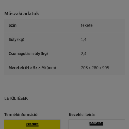
Műszaki adatok
Szín
fekete
Súly (kg)
1,4
Csomagolási súly (kg)
2,4
Méretek (H × Sz × M) (mm)
708 x 280 x 995
LETÖLTÉSEK
Termékinformáció
Kezelési leírás