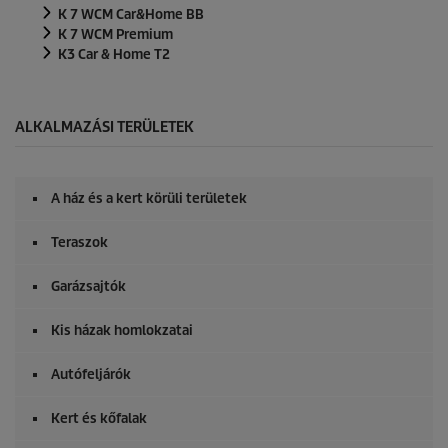
K 7 WCM Car&Home BB
K 7 WCM Premium
K3 Car & Home T2
ALKALMAZÁSI TERÜLETEK
A ház és a kert körüli területek
Teraszok
Garázsajtók
Kis házak homlokzatai
Autófeljárók
Kert és kőfalak