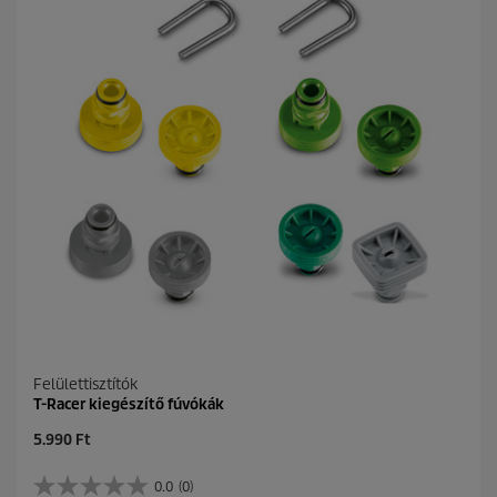
Felülettisztítók
T-Racer kiegészítő fúvókák
C
5.990 Ft
u
r
0.0
(0)
0