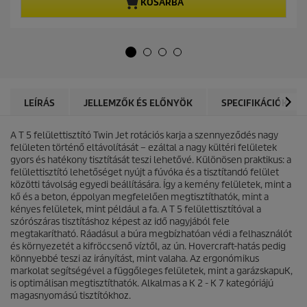
p
KOSÁRBA
e
r
l
o
é
d
r
u
h
c
e
t
t
p
ő
r
LEÍRÁS
JELLEMZŐK ÉS ELŐNYÖK
SPECIFIKÁCIÓK
5
i
c
c
s
A T 5 felülettisztító Twin Jet rotációs karja a szennyeződés nagy
e
i
felületen történő eltávolítását – ezáltal a nagy kültéri felületek
l
gyors és hatékony tisztítását teszi lehetővé. Különösen praktikus: a
l
felülettisztító lehetőséget nyújt a fúvóka és a tisztítandó felület
a
közötti távolság egyedi beállítására. Így a kemény felületek, mint a
g
kő és a beton, éppolyan megfelelően megtisztíthatók, mint a
b
kényes felületek, mint például a fa. A T 5 felülettisztítóval a
ó
szórószáras tisztításhoz képest az idő nagyjából fele
l
megtakarítható. Ráadásul a búra megbízhatóan védi a felhasználót
.
és környezetét a kifröccsenő víztől, az ún. Hovercraft-hatás pedig
könnyebbé teszi az irányítást, mint valaha. Az ergonómikus
markolat segítségével a függőleges felületek, mint a garázskapuK,
is optimálisan megtisztíthatók. Alkalmas a K 2 - K 7 kategóriájú
magasnyomású tisztítókhoz.