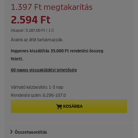
l
S
1.397 Ft megtakarítás
d
a
p
C
2.594 Ft
v
r
i
o
u
P
(Alapár: 5.187,00 Ft / 1 l)
n
d
r
g
Áraink az áfát tartalmazzák.
i
r
u
c
c
Ingyenes kiszállítás 35.000 Ft rendelési összeg
e
r
t
p
felett.
e
p
e
r
r
60 napos visszaküldési lehetőség
u
i
n
n
c
i
Várható kézbesítés: 1-3 nap
t
e
t
Rendelési szám:
6.296-107.0
p
KOSÁRBA
r
o
Összehasonlítás