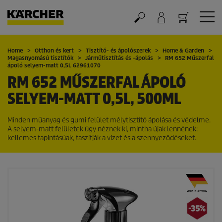
Kosár
Home
Otthon és kert
Tisztító- és ápolószerek
Home & Garden
Magasnyomású tisztítók
Járműtisztítás és -ápolás
RM 652 Műszerfal
ápoló selyem-matt 0,5L 62961070
RM 652 MŰSZERFAL ÁPOLÓ
SELYEM-MATT 0,5L, 500ML
Minden műanyag és gumi felület mélytisztító ápolása és védelme.
A selyem-matt felületek úgy néznek ki, mintha újak lennének:
kellemes tapintásúak, taszítják a vizet és a szennyeződéseket.