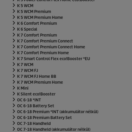
K 5 WCM
K 5 WCM Premium
K 5 WCM Premium Home
K 6 Comfort Premium
K 6 Special
K 7 Comfort Premium
K 7 Comfort Premium Connect
K 7 Comfort Premium Connect Home
K 7 Comfort Premium Home
K 7 Smart Control Flex
eco!Booster
*EU
K 7 WCM
K 7 WCM FJ
K 7 WCM FJ Home BB
K 7 WCM Premium Home
K Mini
K Silent
eco!Booster
OC 6-18 *INT
OC 6-18 Battery Set
OC 6-18 Premium *INT (akkumulátor nélkül)
OC 6-18 Premium Battery Set
OC 7-18 Handheld
OC 7-18 Handheld (akkumulátor nélkül)