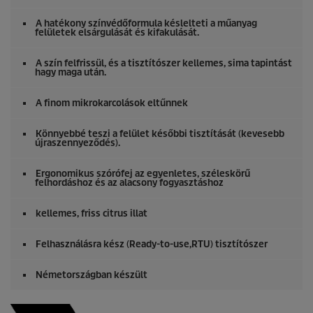
A hatékony színvédőformula késlelteti a műanyag
felületek elsárgulását és kifakulását.
A szín felfrissül, és a tisztítószer kellemes, sima tapintást
hagy maga után.
A finom mikrokarcolások eltűnnek
Könnyebbé teszi a felület későbbi tisztítását (kevesebb
újraszennyeződés).
Ergonomikus szórófej az egyenletes, széleskörű
felhordáshoz és az alacsony fogyasztáshoz
kellemes, friss citrus illat
Felhasználásra kész (Ready-to-use,RTU) tisztítószer
Németországban készült