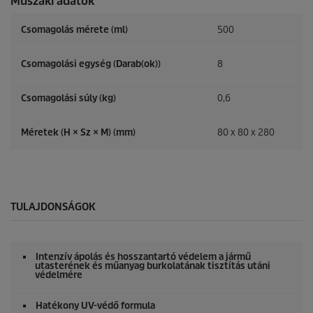
Műszaki adatok
a
g
b
Csomagolás mérete (ml)
500
ó
l
.
Csomagolási egység (Darab(ok))
8
2
é
Csomagolási súly (kg)
0,6
r
t
é
Méretek (H × Sz × M) (mm)
80 x 80 x 280
k
e
l
é
s
TULAJDONSÁGOK
Intenzív ápolás és hosszantartó védelem a jármű
utasterének és műanyag burkolatának tisztítás utáni
védelmére
Hatékony UV-védő formula