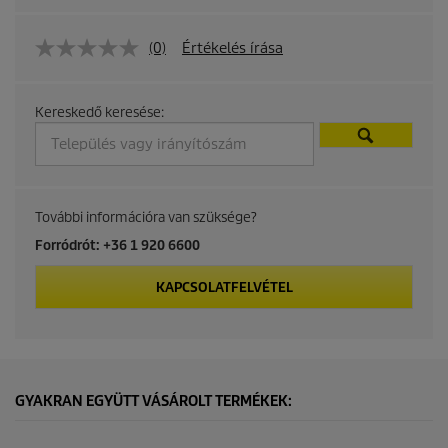
d
(0)
Értékelés írása
u
c
Kereskedő keresése:
t
p
További információra van szüksége?
r
Forródrót: +36 1 920 6600
i
KAPCSOLATFELVÉTEL
c
e
GYAKRAN EGYÜTT VÁSÁROLT TERMÉKEK: